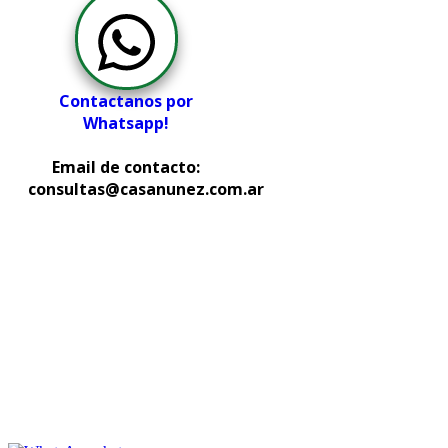
Contactanos por
Whatsapp!
Email de contacto:
consultas@casanunez.com.ar
Copyright © 2025 ·
Av. Gaona 4280 - Moreno (1744) - Buenos Aires -
Argentina - Teléfono: (011) 3985-4690
Av. San Martin 3502 - Ciudad Autonoma de Buenos
Aires (1416) - Argentina - Teléfono: (011) 4581-8117