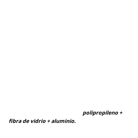
Ofreciendo desde
1991 la línea NARD
I
de muebles para
exterior
La línea más completa de muebles para
exterior del mercado, que ha evolucionado de
la resina sintética en sus orígenes hasta los
materiales mas avanzados para su uso a la
intemperie en la actualidad:
polipropileno +
fibra de vidrio + aluminio.
Diseños italianos de avanzada y calidad superior