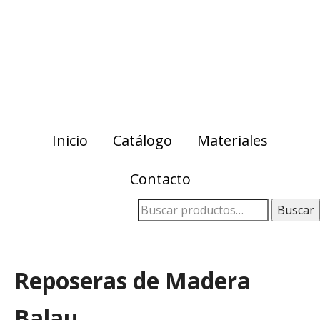
Skip
Skip
to
to
primary
main
navigation
content
Inicio
Catálogo
Materiales
Contacto
Buscar
Reposeras de Madera
Balau