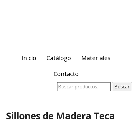
Skip
Skip
to
to
primary
main
navigation
content
Inicio
Catálogo
Materiales
Contacto
Buscar
Sillones de Madera Teca