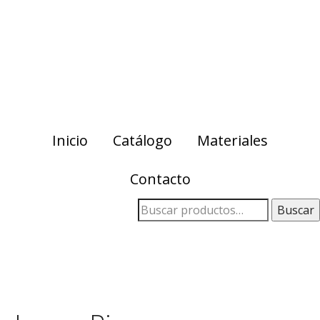
Skip
Skip
to
to
primary
main
navigation
content
Inicio
Catálogo
Materiales
Contacto
Buscar