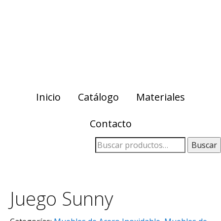
Skip
Skip
to
to
primary
main
navigation
content
Inicio
Catálogo
Materiales
Contacto
Buscar
Juego Sunny