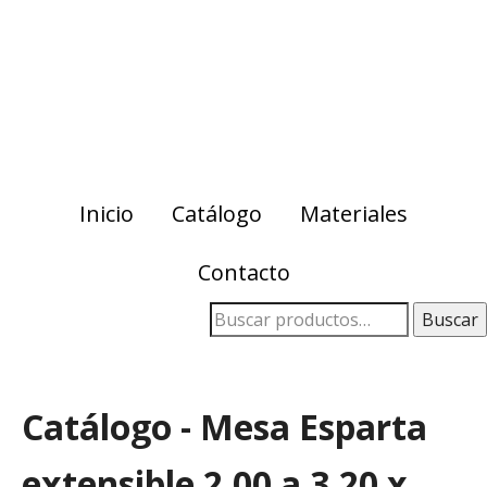
Skip
Skip
to
to
primary
main
navigation
content
Inicio
Catálogo
Materiales
Contacto
Buscar
Catálogo - Mesa Esparta
extensible 2.00 a 3.20 x