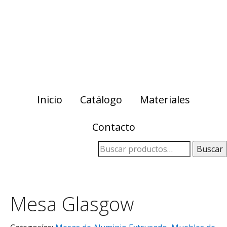
Skip
Skip
to
to
primary
main
navigation
content
Inicio
Catálogo
Materiales
Contacto
Buscar
Mesa Glasgow