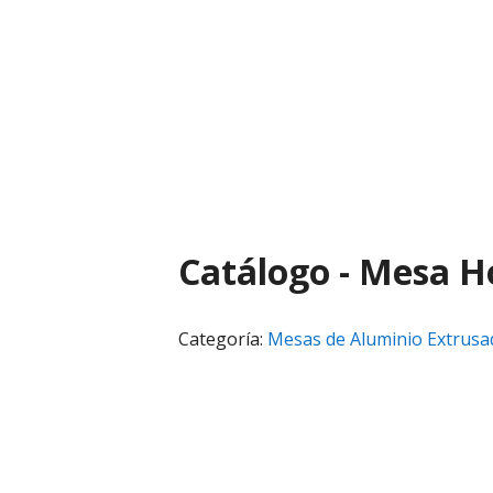
Skip
Skip
to
to
primary
main
navigation
content
Catálogo - Mesa 
Categoría:
Mesas de Aluminio Extrusa