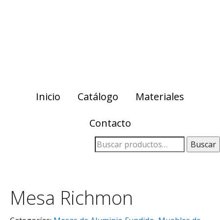
Skip
Skip
to
to
primary
main
navigation
content
Inicio
Catálogo
Materiales
Contacto
Buscar
Mesa Richmon