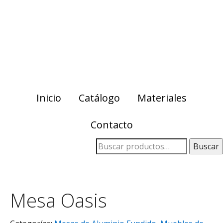
Skip
Skip
to
to
primary
main
navigation
content
Inicio
Catálogo
Materiales
Contacto
Buscar
Mesa Oasis