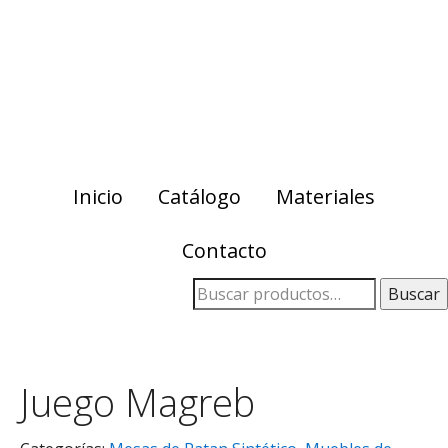
Skip
Skip
to
to
primary
main
navigation
content
Inicio
Catálogo
Materiales
Contacto
Buscar
Juego Magreb