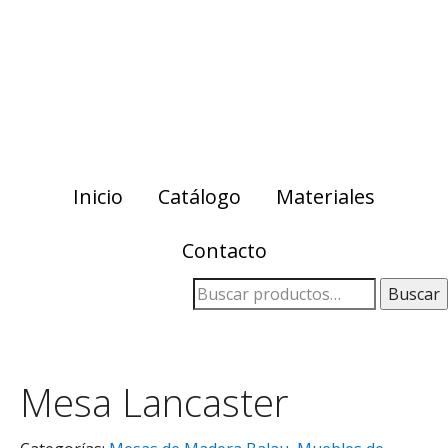
Skip
Skip
to
to
primary
main
navigation
content
Inicio
Catálogo
Materiales
Contacto
Buscar
Mesa Lancaster