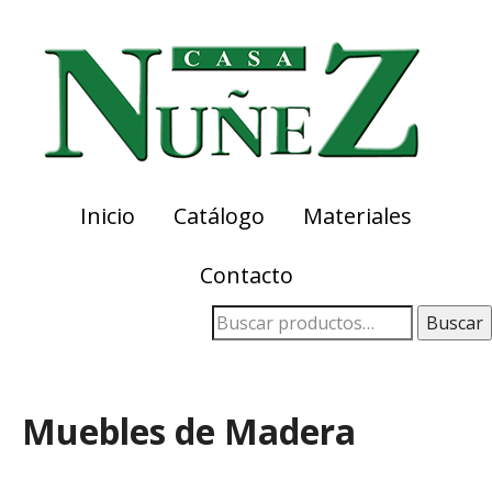
Skip
Skip
to
to
primary
main
navigation
content
Inicio
Catálogo
Materiales
Contacto
Buscar
Muebles de Madera