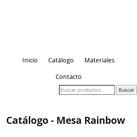
Skip
Skip
to
to
primary
main
navigation
content
Inicio
Catálogo
Materiales
Contacto
Buscar
Catálogo - Mesa Rainbow