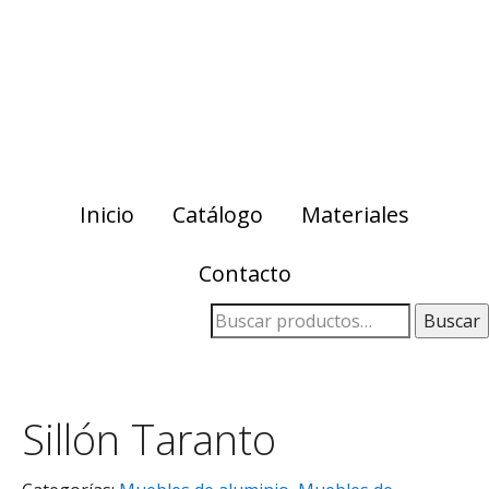
Skip
Skip
to
to
primary
main
navigation
content
Inicio
Catálogo
Materiales
Contacto
Buscar
Sillón Taranto