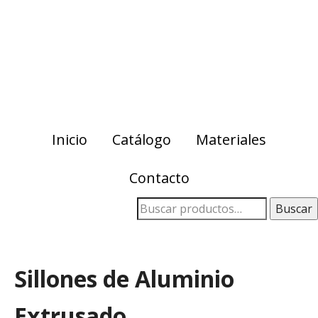
Skip
Skip
to
to
primary
main
navigation
content
Inicio
Catálogo
Materiales
Contacto
Buscar
Sillones de Aluminio
Extrusado