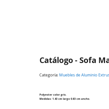
Skip
Skip
to
to
primary
main
navigation
content
Catálogo - Sofa Ma
Categoría:
Muebles de Aluminio Extru
Polyester color gris.
Medidas: 1.43 cm largo 0.83 cm ancho.