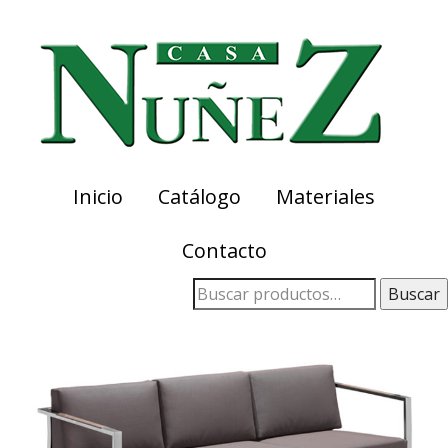
Skip
Skip
to
to
primary
main
navigation
content
Inicio
Catálogo
Materiales
Contacto
Buscar