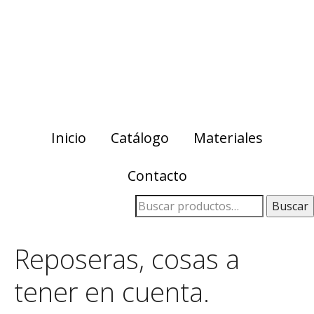
Skip
Skip
to
to
primary
main
navigation
content
Inicio
Catálogo
Materiales
Contacto
Buscar
Reposeras, cosas a
tener en cuenta.