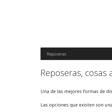
Skip
Skip
to
to
primary
main
navigation
content
Reposeras
Reposeras, cosas 
Una de las mejores formas de dis
Las opciones que existen son un